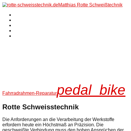
Matthias Rotte Schweißtechnik
Schweißverfahren
Qualität
Equipment
Referenzen
Kontakt
Matthias Rotte
Schweisstechnik
-
für eine bleibende Verbindung
pedal_bike
Fahrradrahmen-Reparatur
Rotte Schweisstechnik
Die Anforderungen an die Verarbeitung der Werkstoffe
erfordern heute ein Höchstmaß an Präzision. Die
geschweißte Verbindung muss den hohen Ansprüchen der