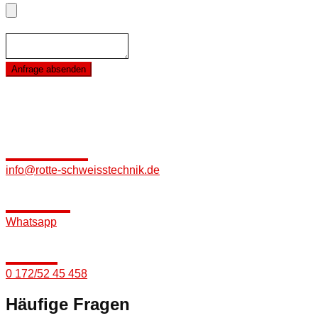
Beschreibung
*
Anfrage absenden
Natürlich können Sie uns auch direkt via E-Mail
oder WhatsApp Bilder senden, oder Sie rufen einfach an.
email
info@rotte-schweisstechnik.de
chat
Whatsapp
call
0 172/52 45 458
Häufige Fragen